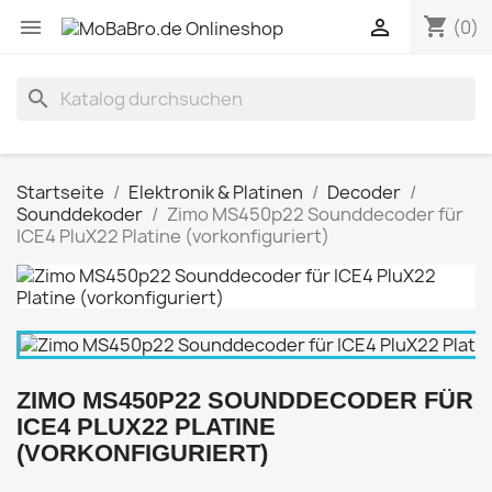
shopping_cart


(0)
search
Startseite
Elektronik & Platinen
Decoder
Sounddekoder
Zimo MS450p22 Sounddecoder für
ICE4 PluX22 Platine (vorkonfiguriert)
ZIMO MS450P22 SOUNDDECODER FÜR
ICE4 PLUX22 PLATINE
(VORKONFIGURIERT)