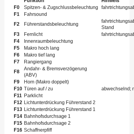
Funktion
Hinweis
F0
Spitzen- & Zugschlussbeleuchtung
fahrtrichtungs
F1
Fahrsound
fahrtrichtungsa
F2
Führerstandsbeleuchtung
Stand
F3
Fernlicht
fahrtrichtungs
F4
Innenraumbeleuchtung
F5
Makro hoch lang
F6
Makro tief lang
F7
Rangiergang
Andahr- & Bremsverzögerung
F8
(ABV)
F9
Horn (Makro doppelt)
F10
Türen auf / zu
abwechselnd; n
F11
Parklicht
F12
Lichtunterdrückung Führerstand 2
F13
Lichtunterdrückung Führerstand 1
F14
Bahnhofsdurchsage 1
F15
Bahnhofsdurchsage 2
F16
Schaffnerpfiff