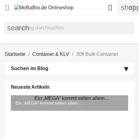
shopp


(0)
search
Startseite
Container & KLV
30ft Bulk Container
Suchen im Blog
Neueste Artikeln
Ein „MEGA“ kommt selten allein…
Die neuen Krone MEGA Liner kommen...
In guten & schlechten Zeiten… Updates zu
Taschenwagen 5 (T5) & Krone Megatrailer