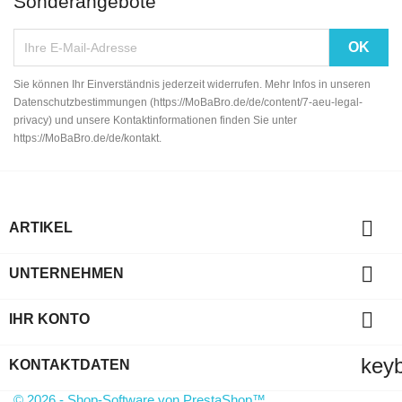
Sonderangebote
Sie können Ihr Einverständnis jederzeit widerrufen. Mehr Infos in unseren
Datenschutzbestimmungen (https://MoBaBro.de/de/content/7-aeu-legal-
privacy) und unsere Kontaktinformationen finden Sie unter
https://MoBaBro.de/de/kontakt.

ARTIKEL

UNTERNEHMEN

IHR KONTO
key
KONTAKTDATEN
© 2026 - Shop-Software von PrestaShop™