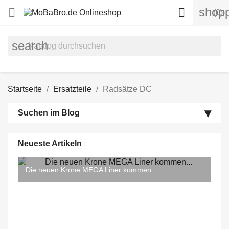
shopp


(0)
search
Startseite
Ersatzteile
Radsätze DC
Suchen im Blog
Neueste Artikeln
Die neuen Krone MEGA Liner kommen...
In guten & schlechten Zeiten… Updates zu
Ein „MEGA“ kommt selten allein…
Taschenwagen 5 (T5) & Krone Megatrailer