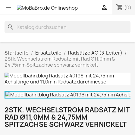
shopping_cart


(0)
search
Startseite
Ersatzteile
Radsätze AC (3-Leiter)
2Stk. Wechselstrom Radsatz mit Rad Ø11,0mm &
24,75mm Spitzachse schwarz vernickelt
2STK. WECHSELSTROM RADSATZ MIT
RAD Ø11,0MM & 24,75MM
SPITZACHSE SCHWARZ VERNICKELT