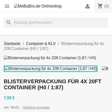
shopping_cart


(0)
search
Startseite
Container & KLV
Blisterverpackung für 4x
20ft Container (H0 / 1:87)
BLISTERVERPACKUNG FÜR 4X 20FT
CONTAINER (H0 / 1:87)
7,99 €
inkl. MwSt.
Shipping excluded