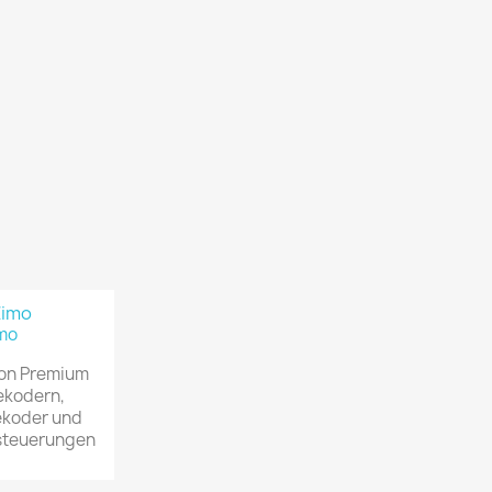
mo
von Premium
kodern,
koder und
steuerungen