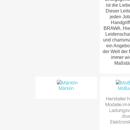
ist die Lieb
Dieser Leits
jeden Job
Handgrif
BRAWA. Hier
Leidenscha
und charisma
ein Angebot
der Welt der
immer wi
Maßstäb
Märklin
MoBa
Hersteller 
Modelle im 
Ladungsv
div
Elektroni