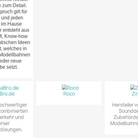
e zum Detail.
pruch gilt für
 und jeden
f im Hause
 entsteht aus
ft, Know-how
tischen Ideen
, welches in
 Modellbahnen
eder neue
e setzt.
Bro.de
Roco
Zi
hochwertiger
Hersteller 
kombinierten
Soundde
erkehr und
Zubehörde
erser
Modellbahn
klösungen.