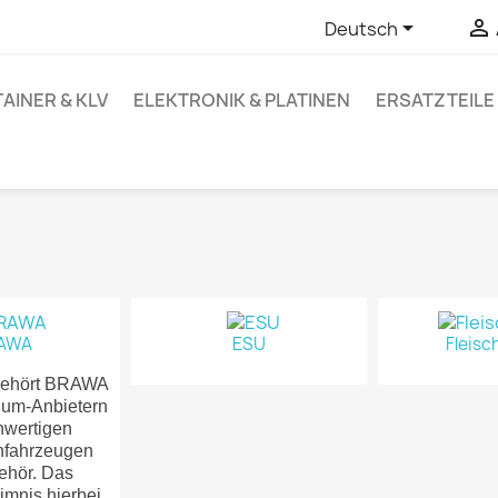


Deutsch
AINER & KLV
ELEKTRONIK & PLATINEN
ERSATZTEILE
AWA
ESU
Fleis
 gehört BRAWA
ium-Anbietern
hwertigen
nfahrzeugen
ehör. Das
imnis hierbei